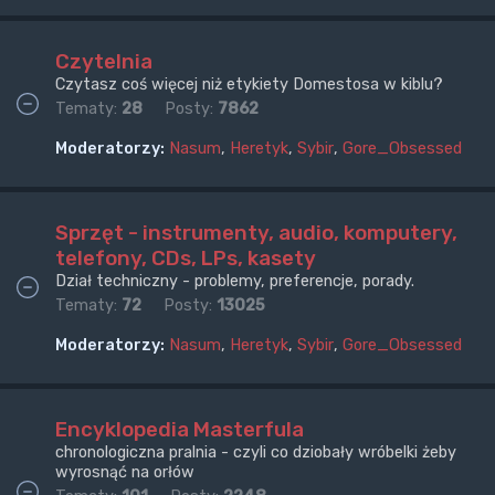
Czytelnia
Czytasz coś więcej niż etykiety Domestosa w kiblu?
Tematy:
28
Posty:
7862
Moderatorzy:
Nasum
,
Heretyk
,
Sybir
,
Gore_Obsessed
Sprzęt - instrumenty, audio, komputery,
telefony, CDs, LPs, kasety
Dział techniczny - problemy, preferencje, porady.
Tematy:
72
Posty:
13025
Moderatorzy:
Nasum
,
Heretyk
,
Sybir
,
Gore_Obsessed
Encyklopedia Masterfula
chronologiczna pralnia - czyli co dziobały wróbelki żeby
wyrosnąć na orłów