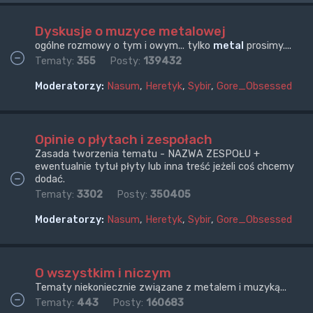
Dyskusje o muzyce metalowej
ogólne rozmowy o tym i owym... tylko
metal
prosimy....
Tematy:
355
Posty:
139432
Moderatorzy:
Nasum
,
Heretyk
,
Sybir
,
Gore_Obsessed
Opinie o płytach i zespołach
Zasada tworzenia tematu - NAZWA ZESPOŁU +
ewentualnie tytuł płyty lub inna treść jeżeli coś chcemy
dodać.
Tematy:
3302
Posty:
350405
Moderatorzy:
Nasum
,
Heretyk
,
Sybir
,
Gore_Obsessed
O wszystkim i niczym
Tematy niekoniecznie związane z metalem i muzyką...
Tematy:
443
Posty:
160683