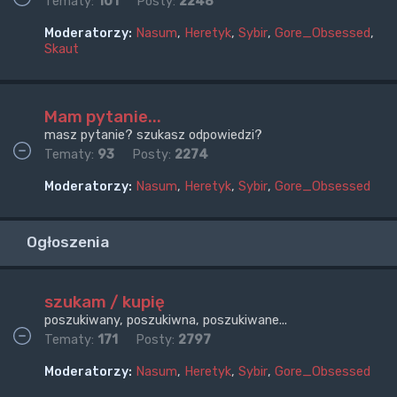
Tematy:
101
Posty:
2248
Moderatorzy:
Nasum
,
Heretyk
,
Sybir
,
Gore_Obsessed
,
Skaut
Mam pytanie...
masz pytanie? szukasz odpowiedzi?
Tematy:
93
Posty:
2274
Moderatorzy:
Nasum
,
Heretyk
,
Sybir
,
Gore_Obsessed
Ogłoszenia
szukam / kupię
poszukiwany, poszukiwna, poszukiwane...
Tematy:
171
Posty:
2797
Moderatorzy:
Nasum
,
Heretyk
,
Sybir
,
Gore_Obsessed