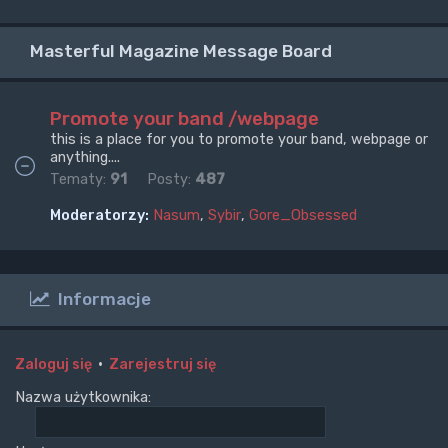
Masterful Magazine Message Board
Promote your band /webpage
this is a place for you to promote your band, webpage or
anything....
Tematy:
91
Posty:
487
Moderatorzy:
Nasum
,
Sybir
,
Gore_Obsessed
Informacje
Zaloguj się
•
Zarejestruj się
Nazwa użytkownika: