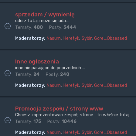
sprzedam / wymienię
uderz tutaj..może się uda....
Tematy:
480
Posty:
3444
Moderatorzy:
Nasum
,
Heretyk
,
Sybir
,
Gore_Obsessed
Inne ogłoszenia
inne nie pasujące do poprzednich ...
Tematy:
24
Posty:
240
Moderatorzy:
Nasum
,
Heretyk
,
Sybir
,
Gore_Obsessed
Promocja zespołu / strony www
Chcesz zaprezentowac zespół, strone... to właśnie tutaj
Tematy:
175
Posty:
10446
Moderatorzy:
Nasum
,
Heretyk
,
Sybir
,
Gore_Obsessed