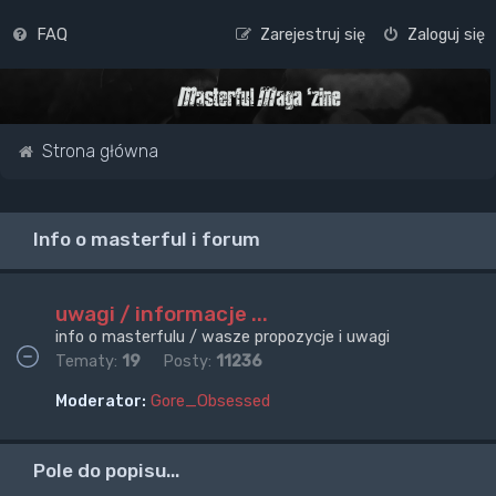
FAQ
Zarejestruj się
Zaloguj się
Strona główna
Info o masterful i forum
uwagi / informacje ...
info o masterfulu / wasze propozycje i uwagi
Tematy:
19
Posty:
11236
Moderator:
Gore_Obsessed
Pole do popisu...