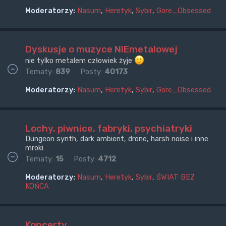
Moderatorzy:
Nasum
,
Heretyk
,
Sybir
,
Gore_Obsessed
Dyskusje o muzyce NIEmetalowej
nie tylko metalem człowiek żyje
Tematy:
839
Posty:
40173
Moderatorzy:
Nasum
,
Heretyk
,
Sybir
,
Gore_Obsessed
Lochy, piwnice, fabryki, psychiatryki
Dungeon synth, dark ambient, drone, harsh noise i inne
mroki
Tematy:
15
Posty:
4712
Moderatorzy:
Nasum
,
Heretyk
,
Sybir
,
ŚWIAT BEZ
KOŃCA
Koncerty