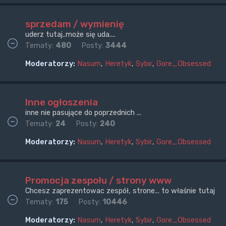
sprzedam / wymienię
uderz tutaj..może się uda....
Tematy:
480
Posty:
3444
Moderatorzy:
Nasum
,
Heretyk
,
Sybir
,
Gore_Obsessed
Inne ogłoszenia
inne nie pasujące do poprzednich ...
Tematy:
24
Posty:
240
Moderatorzy:
Nasum
,
Heretyk
,
Sybir
,
Gore_Obsessed
Promocja zespołu / strony www
Chcesz zaprezentowac zespół, strone... to właśnie tutaj
Tematy:
175
Posty:
10446
Moderatorzy:
Nasum
,
Heretyk
,
Sybir
,
Gore_Obsessed