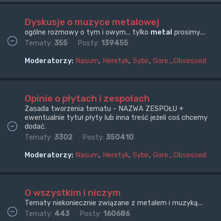
Dyskusje o muzyce metalowej
ogólne rozmowy o tym i owym... tylko
metal
prosimy....
Tematy:
355
Posty:
139455
Moderatorzy:
Nasum
,
Heretyk
,
Sybir
,
Gore_Obsessed
Opinie o płytach i zespołach
Zasada tworzenia tematu - NAZWA ZESPOŁU +
ewentualnie tytuł płyty lub inna treść jeżeli coś chcemy
dodać.
Tematy:
3302
Posty:
350410
Moderatorzy:
Nasum
,
Heretyk
,
Sybir
,
Gore_Obsessed
O wszystkim i niczym
Tematy niekoniecznie związane z metalem i muzyką...
Tematy:
443
Posty:
160686