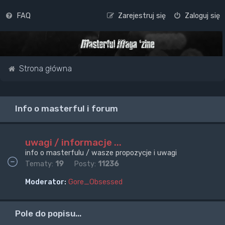
FAQ
Zarejestruj się
Zaloguj się
Strona główna
Info o masterful i forum
uwagi / informacje ...
info o masterfulu / wasze propozycje i uwagi
Tematy:
19
Posty:
11236
Moderator:
Gore_Obsessed
Pole do popisu...