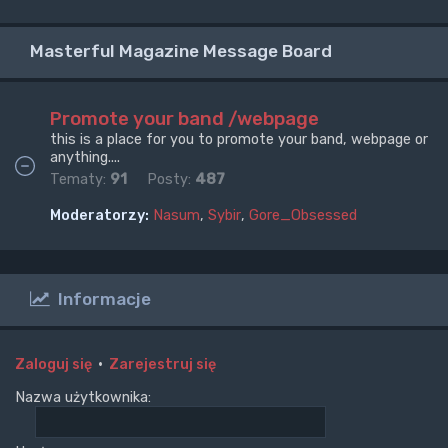
Masterful Magazine Message Board
Promote your band /webpage
this is a place for you to promote your band, webpage or
anything....
Tematy:
91
Posty:
487
Moderatorzy:
Nasum
,
Sybir
,
Gore_Obsessed
Informacje
Zaloguj się
•
Zarejestruj się
Nazwa użytkownika: