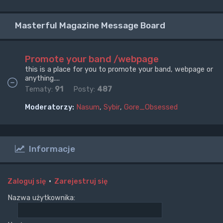
Masterful Magazine Message Board
Promote your band /webpage
this is a place for you to promote your band, webpage or
anything....
Tematy:
91
Posty:
487
Moderatorzy:
Nasum
,
Sybir
,
Gore_Obsessed
Informacje
Zaloguj się
•
Zarejestruj się
Nazwa użytkownika: