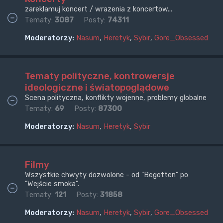
zareklamuj koncert / wrazenia z koncertow...
Tematy:
3087
Posty:
74311
Moderatorzy:
Nasum
,
Heretyk
,
Sybir
,
Gore_Obsessed
Tematy polityczne, kontrowersje
ideologiczne i światopoglądowe
Scena polityczna, konflikty wojenne, problemy globalne
Tematy:
69
Posty:
87300
Moderatorzy:
Nasum
,
Heretyk
,
Sybir
Filmy
Wszystkie chwyty dozwolone - od "Begotten" po
"Wejście smoka".
Tematy:
121
Posty:
31858
Moderatorzy:
Nasum
,
Heretyk
,
Sybir
,
Gore_Obsessed