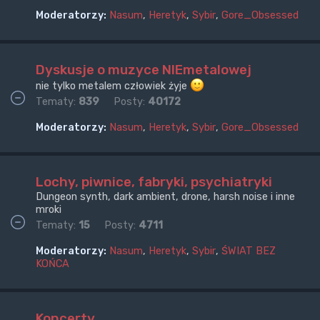
Moderatorzy:
Nasum
,
Heretyk
,
Sybir
,
Gore_Obsessed
Dyskusje o muzyce NIEmetalowej
nie tylko metalem człowiek żyje
Tematy:
839
Posty:
40172
Moderatorzy:
Nasum
,
Heretyk
,
Sybir
,
Gore_Obsessed
Lochy, piwnice, fabryki, psychiatryki
Dungeon synth, dark ambient, drone, harsh noise i inne
mroki
Tematy:
15
Posty:
4711
Moderatorzy:
Nasum
,
Heretyk
,
Sybir
,
ŚWIAT BEZ
KOŃCA
Koncerty