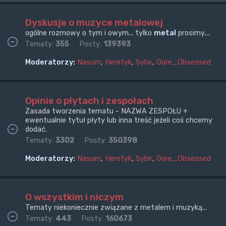
Dyskusje o muzyce metalowej
ogólne rozmowy o tym i owym... tylko
metal
prosimy....
Tematy:
355
Posty:
139393
Moderatorzy:
Nasum
,
Heretyk
,
Sybir
,
Gore_Obsessed
Opinie o płytach i zespołach
Zasada tworzenia tematu - NAZWA ZESPOŁU +
ewentualnie tytuł płyty lub inna treść jeżeli coś chcemy
dodać.
Tematy:
3302
Posty:
350398
Moderatorzy:
Nasum
,
Heretyk
,
Sybir
,
Gore_Obsessed
O wszystkim i niczym
Tematy niekoniecznie związane z metalem i muzyką...
Tematy:
443
Posty:
160673