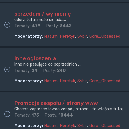
sprzedam / wymienię
uderz tutaj..może się uda....
Tematy:
479
Posty:
3442
Moderatorzy:
Nasum
,
Heretyk
,
Sybir
,
Gore_Obsessed
Inne ogłoszenia
inne nie pasujące do poprzednich ...
Tematy:
24
Posty:
240
Moderatorzy:
Nasum
,
Heretyk
,
Sybir
,
Gore_Obsessed
Promocja zespołu / strony www
Chcesz zaprezentowac zespół, strone... to właśnie tutaj
Tematy:
175
Posty:
10444
Moderatorzy:
Nasum
,
Heretyk
,
Sybir
,
Gore_Obsessed