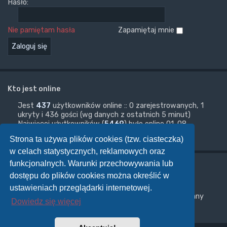
Hasło:
Nie pamiętam hasła
Zapamiętaj mnie
Kto jest online
Jest
437
użytkowników online :: 0 zarejestrowanych, 1
ukryty i 436 gości (wg danych z ostatnich 5 minut)
Najwięcej użytkowników (
5469
) było online 01-08-
2026, 17:33
Strona ta używa plików cookies (tzw. ciasteczka)
w celach statystycznych, reklamowych oraz
funkcjonalnych. Warunki przechowywania lub
Statystyki
dostępu do plików cookies można określić w
Liczba postów:
933460
• Liczba tematów:
9496
•
ustawieniach przeglądarki internetowej.
Liczba użytkowników:
3658
• Ostatnio zarejestrowany
Dowiedz się więcej
użytkownik:
mawik65748