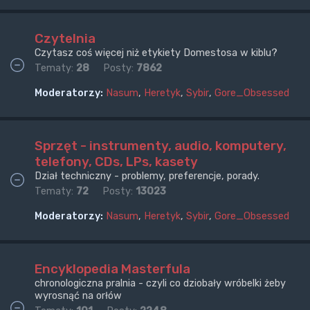
Czytelnia
Czytasz coś więcej niż etykiety Domestosa w kiblu?
Tematy:
28
Posty:
7862
Moderatorzy:
Nasum
,
Heretyk
,
Sybir
,
Gore_Obsessed
Sprzęt - instrumenty, audio, komputery,
telefony, CDs, LPs, kasety
Dział techniczny - problemy, preferencje, porady.
Tematy:
72
Posty:
13023
Moderatorzy:
Nasum
,
Heretyk
,
Sybir
,
Gore_Obsessed
Encyklopedia Masterfula
chronologiczna pralnia - czyli co dziobały wróbelki żeby
wyrosnąć na orłów