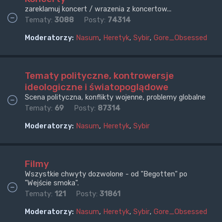
zareklamuj koncert / wrazenia z koncertow...
Tematy:
3088
Posty:
74314
Moderatorzy:
Nasum
,
Heretyk
,
Sybir
,
Gore_Obsessed
Tematy polityczne, kontrowersje
ideologiczne i światopoglądowe
Scena polityczna, konflikty wojenne, problemy globalne
Tematy:
69
Posty:
87314
Moderatorzy:
Nasum
,
Heretyk
,
Sybir
Filmy
Wszystkie chwyty dozwolone - od "Begotten" po
"Wejście smoka".
Tematy:
121
Posty:
31861
Moderatorzy:
Nasum
,
Heretyk
,
Sybir
,
Gore_Obsessed