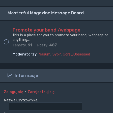
Masterful Magazine Message Board
Promote your band /webpage
this is a place for you to promote your band, webpage or
anything....
Tematy:
91
Posty:
487
Moderatorzy:
Nasum
,
Sybir
,
Gore_Obsessed
Informacje
Zaloguj się
•
Zarejestruj się
Nazwa użytkownika: