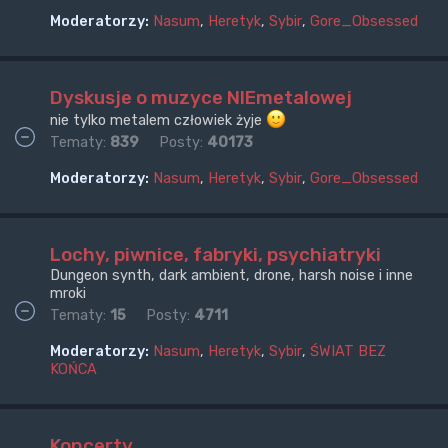
Moderatorzy:
Nasum
,
Heretyk
,
Sybir
,
Gore_Obsessed
Dyskusje o muzyce NIEmetalowej
nie tylko metalem człowiek żyje
Tematy:
839
Posty:
40173
Moderatorzy:
Nasum
,
Heretyk
,
Sybir
,
Gore_Obsessed
Lochy, piwnice, fabryki, psychiatryki
Dungeon synth, dark ambient, drone, harsh noise i inne
mroki
Tematy:
15
Posty:
4711
Moderatorzy:
Nasum
,
Heretyk
,
Sybir
,
ŚWIAT BEZ
KOŃCA
Koncerty