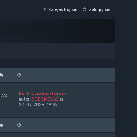
Zarejestruj się
Zaloguj się
Re: Przyszłość forum
1236
W
autor:
SODOMOUSE
y
20-07-2026, 19:16
ś
w
i
e
t