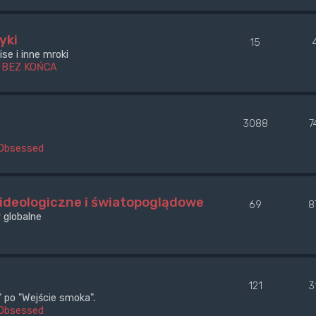
yki
15
se i inne mroki
 BEZ KOŃCA
3088
7
Obsessed
 ideologiczne i światopoglądowe
69
8
 globalne
121
3
po "Wejście smoka".
Obsessed