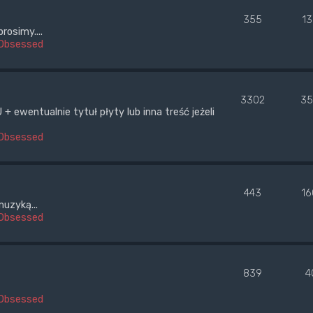
355
1
rosimy....
Obsessed
3302
35
wentualnie tytuł płyty lub inna treść jeżeli
Obsessed
443
16
uzyką...
Obsessed
839
4
Obsessed