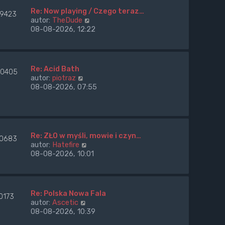
l
n
Re: Now playing / Czego teraz…
39423
a
W
autor:
TheDude
j
y
08-08-2026, 12:22
n
ś
o
w
w
i
s
e
Re: Acid Bath
0405
z
t
W
autor:
piotraz
y
l
y
08-08-2026, 07:55
p
n
ś
o
a
w
s
j
i
t
n
e
o
t
Re: ZŁO w myśli, mowie i czyn…
w
0683
l
W
autor:
Hatefire
s
n
y
08-08-2026, 10:01
z
a
ś
y
j
w
p
n
i
o
o
e
s
Re: Polska Nowa Fala
w
0173
t
t
W
autor:
Ascetic
s
l
y
08-08-2026, 10:39
z
n
ś
y