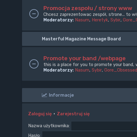
Promocja zespołu / strony www
Chcesz zaprezentowac zespół, strone... to wł
Moderatorzy:
Nasum
,
Heretyk
,
Sybir
,
Gore_
Masterful Magazine Message Board
Promote your band /webpage
this is a place for you to promote your band, 
Moderatorzy:
Nasum
,
Sybir
,
Gore_Obsesse
Informacje
Zaloguj się
•
Zarejestruj się
Nazwa użytkownika:
Hasło: