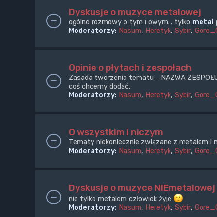
Dyskusje o muzyce metalowej
ogólne rozmowy o tym i owym... tylko
metal
p
Moderatorzy:
Nasum
,
Heretyk
,
Sybir
,
Gore_
Opinie o płytach i zespołach
Zasada tworzenia tematu - NAZWA ZESPOŁU + e
coś chcemy dodać.
Moderatorzy:
Nasum
,
Heretyk
,
Sybir
,
Gore_
O wszystkim i niczym
Tematy niekoniecznie związane z metalem i m
Moderatorzy:
Nasum
,
Heretyk
,
Sybir
,
Gore_
Dyskusje o muzyce NIEmetalowej
nie tylko metalem człowiek żyje
Moderatorzy:
Nasum
,
Heretyk
,
Sybir
,
Gore_