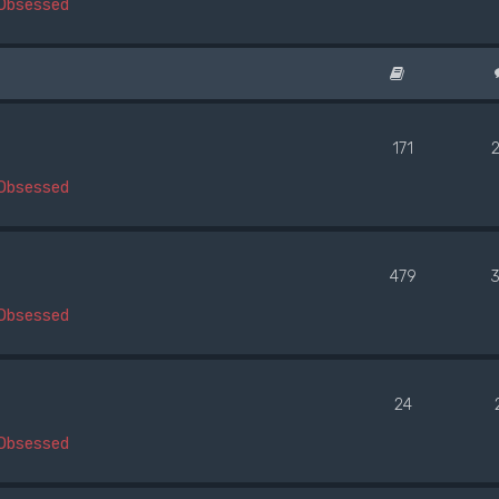
Obsessed
171
Obsessed
479
3
Obsessed
24
Obsessed