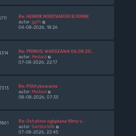
a
w
p
j
i
o
n
e
s
Re: HENRIK NORDVARGR BJORKK
o
4711
t
t
W
autor:
ggfh
w
l
y
04-08-2026, 18:26
s
n
ś
z
a
w
y
j
i
p
n
e
o
Re: PRIMUS, WARSZAWA 06.08.20…
o
4314
t
s
W
autor:
Medard
w
l
t
y
07-08-2026, 22:17
s
n
ś
z
a
w
y
j
i
p
n
e
o
Re: POlitykowanie
o
7313
t
s
W
autor:
Medard
w
l
t
y
08-08-2026, 07:35
s
n
ś
z
a
w
y
j
i
p
n
e
o
Re: Ostatnio oglądane filmy v…
o
1861
t
s
W
autor:
SamborWilk
w
l
t
y
07-08-2026, 22:45
s
n