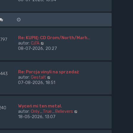
s
n
ś
z
a
w
y
j
i
p
n
e
o
o
t
s
w
l
t
s
n
Re: KUPIĘ: CD Grom/North/Marh…
2797
z
a
W
autor:
C//A
y
j
y
08-07-2026, 20:27
p
n
ś
o
o
w
s
w
i
t
s
e
Re: Porcja vinyli na sprzedaż
443
z
t
W
autor:
Gestalt
y
l
y
07-08-2026, 18:51
p
n
ś
o
a
w
s
j
i
t
n
e
Wyceń mi ten metal.
o
240
t
W
autor:
Only_True_Believers
w
l
y
18-05-2026, 13:07
s
n
ś
z
a
w
y
j
i