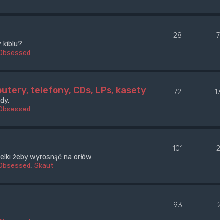
28
 kiblu?
Obsessed
utery, telefony, CDs, LPs, kasety
72
1
dy.
Obsessed
101
óbelki żeby wyrosnąć na orłów
Obsessed
,
Skaut
93