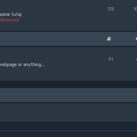
175
1
aśnie tutaj
Obsessed
91
webpage or anything....
d