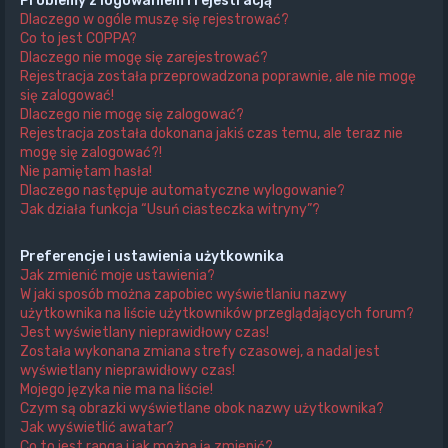
Problemy z logowaniem i rejestracją
Dlaczego w ogóle muszę się rejestrować?
Co to jest COPPA?
Dlaczego nie mogę się zarejestrować?
Rejestracja została przeprowadzona poprawnie, ale nie mogę
się zalogować!
Dlaczego nie mogę się zalogować?
Rejestracja została dokonana jakiś czas temu, ale teraz nie
mogę się zalogować?!
Nie pamiętam hasła!
Dlaczego następuje automatyczne wylogowanie?
Jak działa funkcja “Usuń ciasteczka witryny”?
Preferencje i ustawienia użytkownika
Jak zmienić moje ustawienia?
W jaki sposób można zapobiec wyświetlaniu nazwy
użytkownika na liście użytkowników przeglądających forum?
Jest wyświetlany nieprawidłowy czas!
Została wykonana zmiana strefy czasowej, a nadal jest
wyświetlany nieprawidłowy czas!
Mojego języka nie ma na liście!
Czym są obrazki wyświetlane obok nazwy użytkownika?
Jak wyświetlić awatar?
Co to jest ranga i jak można ją zmienić?