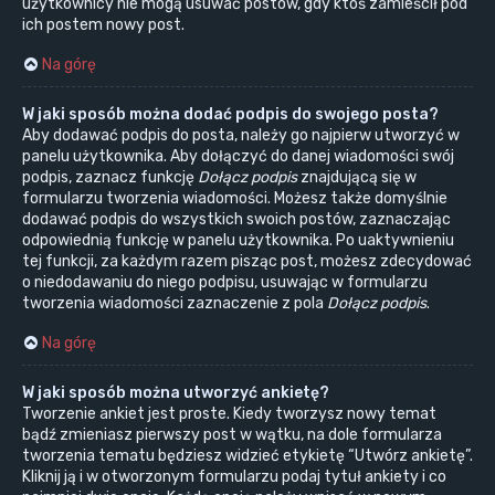
użytkownicy nie mogą usuwać postów, gdy ktoś zamieścił pod
ich postem nowy post.
Na górę
W jaki sposób można dodać podpis do swojego posta?
Aby dodawać podpis do posta, należy go najpierw utworzyć w
panelu użytkownika. Aby dołączyć do danej wiadomości swój
podpis, zaznacz funkcję
Dołącz podpis
znajdującą się w
formularzu tworzenia wiadomości. Możesz także domyślnie
dodawać podpis do wszystkich swoich postów, zaznaczając
odpowiednią funkcję w panelu użytkownika. Po uaktywnieniu
tej funkcji, za każdym razem pisząc post, możesz zdecydować
o niedodawaniu do niego podpisu, usuwając w formularzu
tworzenia wiadomości zaznaczenie z pola
Dołącz podpis
.
Na górę
W jaki sposób można utworzyć ankietę?
Tworzenie ankiet jest proste. Kiedy tworzysz nowy temat
bądź zmieniasz pierwszy post w wątku, na dole formularza
tworzenia tematu będziesz widzieć etykietę “Utwórz ankietę”.
Kliknij ją i w otworzonym formularzu podaj tytuł ankiety i co