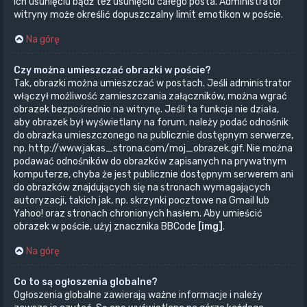
ich usunięciu bądź też usunięciu całego posta. Administrator
witryny może określić dopuszczalny limit emotikon w poście.
Na górę
Czy można umieszczać obrazki w poście?
Tak, obrazki można umieszczać w postach. Jeśli administrator
włączył możliwość zamieszczania załączników, można wgrać
obrazek bezpośrednio na witrynę. Jeśli ta funkcja nie działa,
aby obrazek był wyświetlany na forum, należy podać odnośnik
do obrazka umieszczonego na publicznie dostępnym serwerze,
np. http://www.jakas_strona.com/moj_obrazek.gif. Nie można
podawać odnośników do obrazków zapisanych na prywatnym
komputerze, chyba że jest publicznie dostępnym serwerem ani
do obrazków znajdujących się na stronach wymagających
autoryzacji, takich jak, np. skrzynki pocztowe na Gmail lub
Yahoo! oraz stronach chronionych hasłem. Aby umieścić
obrazek w poście, użyj znacznika BBCode
[img]
.
Na górę
Co to są ogłoszenia globalne?
Ogłoszenia globalne zawierają ważne informacje i należy