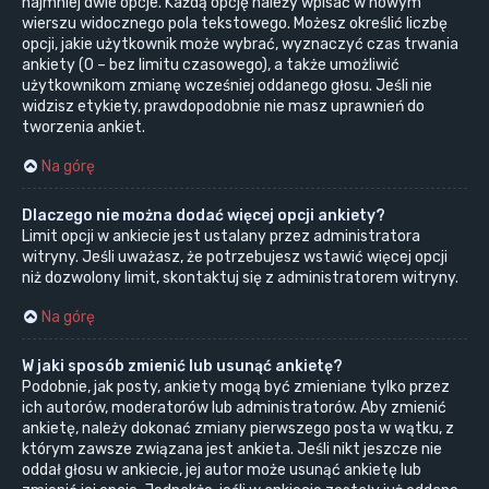
najmniej dwie opcje. Każdą opcję należy wpisać w nowym
wierszu widocznego pola tekstowego. Możesz określić liczbę
opcji, jakie użytkownik może wybrać, wyznaczyć czas trwania
ankiety (0 – bez limitu czasowego), a także umożliwić
użytkownikom zmianę wcześniej oddanego głosu. Jeśli nie
widzisz etykiety, prawdopodobnie nie masz uprawnień do
tworzenia ankiet.
Na górę
Dlaczego nie można dodać więcej opcji ankiety?
Limit opcji w ankiecie jest ustalany przez administratora
witryny. Jeśli uważasz, że potrzebujesz wstawić więcej opcji
niż dozwolony limit, skontaktuj się z administratorem witryny.
Na górę
W jaki sposób zmienić lub usunąć ankietę?
Podobnie, jak posty, ankiety mogą być zmieniane tylko przez
ich autorów, moderatorów lub administratorów. Aby zmienić
ankietę, należy dokonać zmiany pierwszego posta w wątku, z
którym zawsze związana jest ankieta. Jeśli nikt jeszcze nie
oddał głosu w ankiecie, jej autor może usunąć ankietę lub