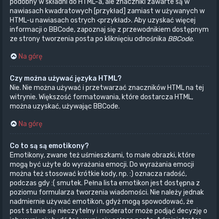
podobny w składni do HTML-a, ale znaczniki zawarte są w
nawiasach kwadratowych [przykład] zamiast w używanych w
HTML-u nawiasach ostrych <przykład>. Aby uzyskać więcej
informacji o BBCode, zapoznaj się z przewodnikiem dostępnym
ze strony tworzenia posta po kliknięciu odnośnika
BBCode
.
Na górę
Czy można używać języka HTML?
Nie. Nie można używać i przetwarzać znaczników HTML na tej
witrynie. Większość formatowania, które dostarcza HTML,
można uzyskać, używając BBCode.
Na górę
Co to są są emotikony?
Emotikony, zwane też uśmieszkami, to małe obrazki, które
mogą być użyte do wyrażania emocji. Do wyrażania emocji
można też stosować krótkie kody, np. :) oznacza radość,
podczas gdy :( smutek. Pełna lista emotikon jest dostępna z
poziomu formularza tworzenia wiadomości. Nie należy jednak
nadmiernie używać emotikon, gdyż mogą spowodować, że
post stanie się nieczytelny i moderator może podjąć decyzję o