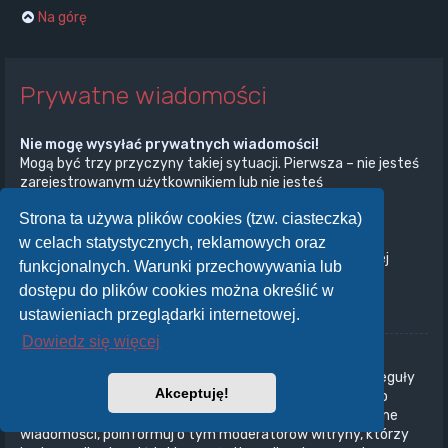
Na górę
Prywatne wiadomości
Nie mogę wysyłać prywatnych wiadomości!
Mogą być trzy przyczyny takiej sytuacji. Pierwsza – nie jesteś
zarejestrowanym użytkownikiem lub nie jesteś
zalogowany/zalogowana. Druga – administrator witryny
Strona ta używa plików cookies (tzw. ciasteczka)
wyłączył przesyłanie prywatnych wiadomości na całej
witrynie. Trzecia – administrator witryny uniemożliwił ci
w celach statystycznych, reklamowych oraz
przesyłanie prywatnych wiadomości. Aby uzyskać więcej
funkcjonalnych. Warunki przechowywania lub
informacji, skontaktuj się z administratorem witryny.
dostępu do plików cookies można określić w
Na górę
ustawieniach przeglądarki internetowej.
Dowiedz się więcej
Otrzymuję niechciane prywatne wiadomości!
W panelu użytkownika możesz, określając odpowiednie reguły
Akceptuję!
ustawić automatyczne usuwanie wiadomości od danego
nadawcy. Jeżeli otrzymujesz od kogoś obraźliwe prywatne
wiadomości, poinformuj o tym moderatorów witryny, którzy