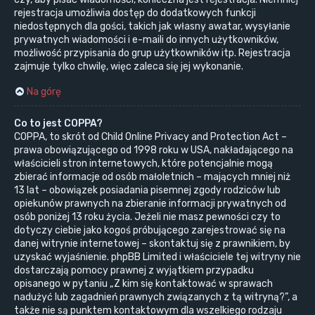
rejestracja umożliwia dostęp do dodatkowych funkcji
niedostępnych dla gości, takich jak własny awatar, wysyłanie
prywatnych wiadomości i e-maili do innych użytkowników,
możliwość przypisania do grup użytkowników itp. Rejestracja
zajmuje tylko chwilę, więc zaleca się jej wykonanie.
Na górę
Co to jest COPPA?
COPPA, to skrót od Child Online Privacy and Protection Act –
prawa obowiązującego od 1998 roku w USA, nakładającego na
właścicieli stron internetowych, które potencjalnie mogą
zbierać informacje od osób małoletnich – mających mniej niż
13 lat – obowiązek posiadania pisemnej zgody rodziców lub
opiekunów prawnych na zbieranie informacji prywatnych od
osób poniżej 13 roku życia. Jeżeli nie masz pewności czy to
dotyczy ciebie jako kogoś próbującego zarejestrować się na
danej witrynie internetowej – skontaktuj się z prawnikiem, by
uzyskać wyjaśnienie. phpBB Limited i właściciele tej witryny nie
dostarczają pomocy prawnej z wyjątkiem przypadku
opisanego w pytaniu „Z kim się kontaktować w sprawach
nadużyć lub zagadnień prawnych związanych z tą witryną?”, a
także nie są punktem kontaktowym dla wszelkiego rodzaju