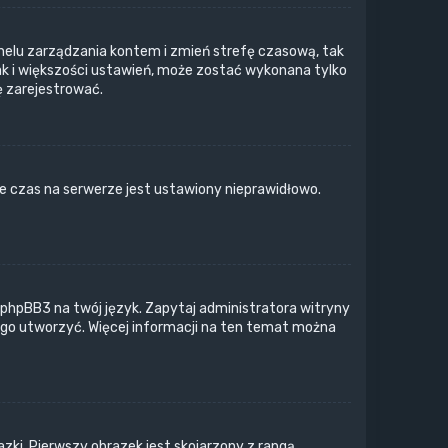
o panelu zarządzania kontem i zmień strefę czasową, tak
ak i większości ustawień, może zostać wykonana tylko
ę zarejestrować.
e czas na serwerze jest ustawiony nieprawidłowo.
 phpBB3 na twój język. Zapytaj administratora witryny
z go utworzyć. Więcej informacji na ten temat można
zki. Pierwszy obrazek jest skojarzony z rangą