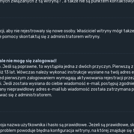
ych związanych z tą witryną?”, a także nie są punktem kontaktowym
ji, aby nie rejestrowały się nowe osoby. Właściciel witryny mógł takż
e pomocy skontaktuj się z administratorem witryny.
le nie mogę się zalogować!
. Jeśli są poprawne, to wystąpiła jedna z dwóch przyczyn. Pierwszą 
iż 13 lat. Wówczas należy wykonać instrukcje wysłane na twój adres e-
ed pierwszym zalogowaniem wymagają aktywowania rejestracji przez o
. Jeśli została wysłana do ciebie wiadomość e-mail, postępuj zgodnie 
dany nieprawidłowy adres e-mail lub wiadomość została zatrzymana p
ować się z administratorem.
a nazwa użytkownika i hasło są prawidłowe. Jeżeli są prawidłowe, skon
roblem powoduje błędna konfiguracja witryny, na której znajduje się 