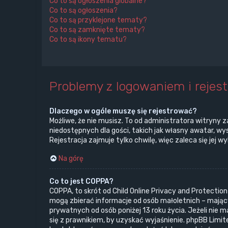
Co to są ogłoszenia globalne?
Co to są ogłoszenia?
Co to są przyklejone tematy?
Co to są zamknięte tematy?
Co to są ikony tematu?
Problemy z logowaniem i rejest
Dlaczego w ogóle muszę się rejestrować?
Możliwe, że nie musisz. To od administratora witryny z
niedostępnych dla gości, takich jak własny awatar, w
Rejestracja zajmuje tylko chwilę, więc zaleca się jej w
Na górę
Co to jest COPPA?
COPPA, to skrót od Child Online Privacy and Protectio
mogą zbierać informacje od osób małoletnich – mający
prywatnych od osób poniżej 13 roku życia. Jeżeli nie 
się z prawnikiem, by uzyskać wyjaśnienie. phpBB Limit