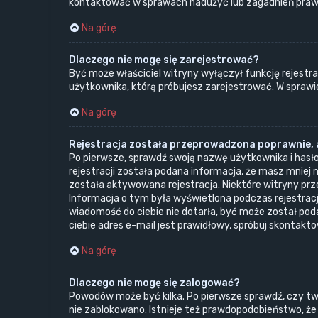
kontaktować w sprawach nadużyć lub zagadnień prawn
Na górę
Dlaczego nie mogę się zarejestrować?
Być może właściciel witryny wyłączył funkcję rejestrac
użytkownika, którą próbujesz zarejestrować. W sprawi
Na górę
Rejestracja została przeprowadzona poprawnie, a
Po pierwsze, sprawdź swoją nazwę użytkownika i hasło
rejestracji została podana informacja, że masz mniej n
została aktywowana rejestracja. Niektóre witryny prz
Informacja o tym była wyświetlona podczas rejestracji
wiadomość do ciebie nie dotarła, być może został po
ciebie adres e-mail jest prawidłowy, spróbuj skontakt
Na górę
Dlaczego nie mogę się zalogować?
Powodów może być kilka. Po pierwsze sprawdź, czy twoj
nie zablokowano. Istnieje też prawdopodobieństwo, że p