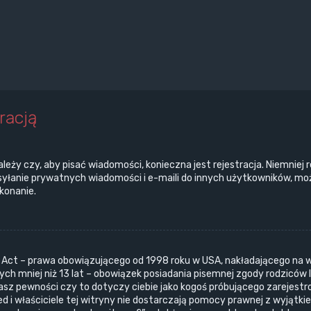
racją
ależy czy, aby pisać wiadomości, konieczna jest rejestracja. Niemniej
ysyłanie prywatnych wiadomości i e-maili do innych użytkowników, moż
ykonanie.
n Act – prawa obowiązującego od 1998 roku w USA, nakładającego na wł
ch mniej niż 13 lat – obowiązek posiadania pisemnej zgody rodziców 
masz pewności czy to dotyczy ciebie jako kogoś próbującego zarejestr
ed i właściciele tej witryny nie dostarczają pomocy prawnej z wyjątk