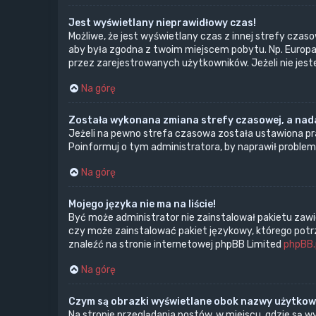
Jest wyświetlany nieprawidłowy czas!
Możliwe, że jest wyświetlany czas z innej strefy czasow
aby była zgodna z twoim miejscem pobytu. Np. Europa 
przez zarejestrowanych użytkowników. Jeżeli nie jes
Na górę
Została wykonana zmiana strefy czasowej, a nada
Jeżeli na pewno strefa czasowa została ustawiona pra
Poinformuj o tym administratora, by naprawił problem
Na górę
Mojego języka nie ma na liście!
Być może administrator nie zainstalował pakietu zawi
czy może zainstalować pakiet językowy, którego potrze
znaleźć na stronie internetowej phpBB Limited
phpBB.
Na górę
Czym są obrazki wyświetlane obok nazwy użytko
Na stronie przeglądania postów, w miejscu, gdzie są 