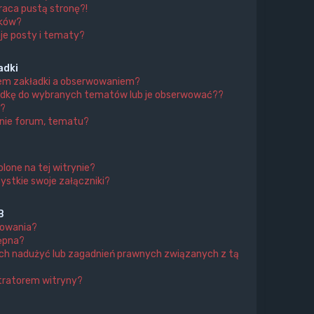
aca pustą stronę?!
ików?
je posty i tematy?
adki
iem zakładki a obserwowaniem?
adkę do wybranych tematów lub je obserwować??
?
nie forum, tematu?
lone na tej witrynie?
ystkie swoje załączniki?
B
mowania?
tępna?
ch nadużyć lub zagadnień prawnych związanych z tą
tratorem witryny?