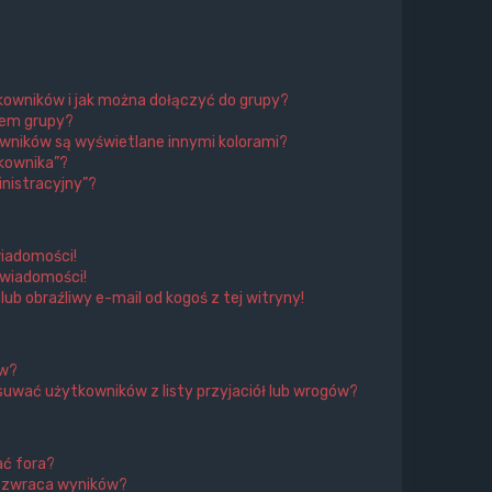
tkowników i jak można dołączyć do grupy?
rem grupy?
wników są wyświetlane innymi kolorami?
kownika”?
nistracyjny”?
iadomości!
 wiadomości!
 obraźliwy e-mail od kogoś z tej witryny!
ów?
uwać użytkowników z listy przyjaciół lub wrogów?
ać fora?
e zwraca wyników?