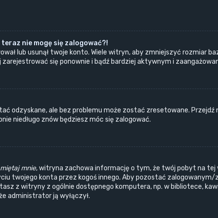
 teraz nie mogę się zalogować?!
ował lub usunął twoje konto. Wiele witryn, aby zmniejszyć rozmiar ba
próbuj zarejestrować się ponownie i bądź bardziej aktywnym i zaangażo
ać odzyskane, ale bez problemu może zostać zresetowane. Przejdź na 
obnie niedługo znów będziesz móc się zalogować.
miętaj mnie
, witryna zachowa informację o tym, że twój pobyt na tej 
yciu twojego konta przez kogoś innego. Aby pozostać zalogowanym/
ystasz z witryny z ogólnie dostępnego komputera, np. w bibliotece, ka
, że administrator ją wyłączył.