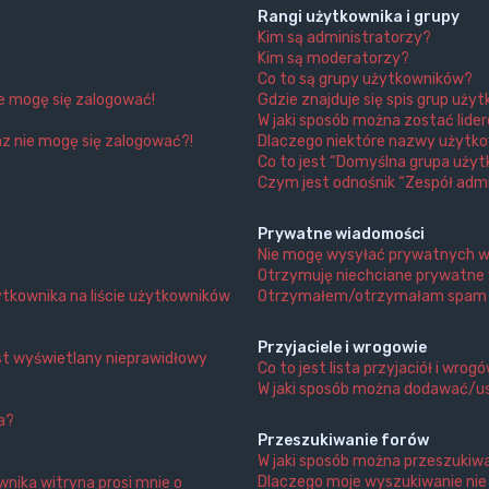
Rangi użytkownika i grupy
Kim są administratorzy?
Kim są moderatorzy?
Co to są grupy użytkowników?
ie mogę się zalogować!
Gdzie znajduje się spis grup uży
W jaki sposób można zostać lide
az nie mogę się zalogować?!
Dlaczego niektóre nazwy użytko
Co to jest “Domyślna grupa użyt
Czym jest odnośnik “Zespół admi
Prywatne wiadomości
Nie mogę wysyłać prywatnych w
Otrzymuję niechciane prywatne
tkownika na liście użytkowników
Otrzymałem/otrzymałam spam lub
Przyjaciele i wrogowie
st wyświetlany nieprawidłowy
Co to jest lista przyjaciół i wrog
W jaki sposób można dodawać/us
a?
Przeszukiwanie forów
W jaki sposób można przeszukiw
Dlaczego moje wyszukiwanie ni
nika witryna prosi mnie o