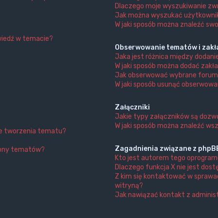
Dlaczego moje wyszukiwanie zwr
Jak można wyszukać użytkown
W jaki sposób można znaleźć swo
wiedź w temacie?
Obserwowanie tematów i zakł
Jaka jest różnica między dodan
W jaki sposób można dodać zakł
Jak obserwować wybrane forum
W jaki sposób usunąć obserwowa
Załączniki
Jakie typy załączników są dozwo
W jaki sposób można znaleźć wsz
nie tworzenia tematu?
Zagadnienia związane z phpB
trony tematów?
Kto jest autorem tego oprogra
Dlaczego funkcja X nie jest dos
Z kim się kontaktować w sprawa
witryną?
Jak nawiązać kontakt z adminis