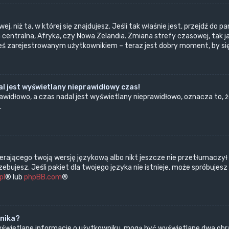
ej, niż ta, w której się znajdujesz. Jeśli tak właśnie jest, przejdź d
centralna, Afryka, czy Nowa Zelandia. Zmiana strefy czasowej, tak j
teś zarejestrowanym użytkownikiem – teraz jest dobry moment, by si
l jest wyświetlany nieprawidłowy czas!
widłowo, a czas nadal jest wyświetlany nieprawidłowo, oznacza to, ż
.
erającego twoją wersję językową albo nikt jeszcze nie przetłumaczył
bujesz. Jeśli pakiet dla twojego języka nie istnieje, może spróbujes
pl
® lub
phpBB.com
®
wnika?
wyświetlane informacje o użytkowniku, mogą być wyświetlane dwa obra