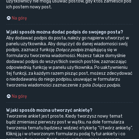
użytkownicy nie mogą usuwać postów, gdy ktoś zamieścił pod
ich postem nowy post.
Na górę
W jaki sposób można dodać podpis do swojego posta?
Aby dodawać podpis do posta, należy go najpierw utworzyć w
panelu użytkownika. Aby dołączyć do danej wiadomości swój
podpis, zaznacz funkcję
Dołącz podpis
znajdującą się w
formularzu tworzenia wiadomości. Możesz także domyślnie
dodawać podpis do wszystkich swoich postów, zaznaczając
odpowiednią funkcję w panelu użytkownika. Po uaktywnieniu
tej funkcji, za każdym razem pisząc post, możesz zdecydować
o niedodawaniu do niego podpisu, usuwając w formularzu
tworzenia wiadomości zaznaczenie z pola
Dołącz podpis
.
Na górę
W jaki sposób można utworzyć ankietę?
Tworzenie ankiet jest proste. Kiedy tworzysz nowy temat
bądź zmieniasz pierwszy post w wątku, na dole formularza
tworzenia tematu będziesz widzieć etykietę “Utwórz ankietę”.
Kliknij ją i w otworzonym formularzu podaj tytuł ankiety i co