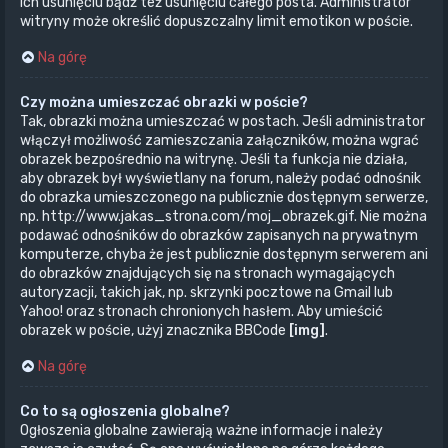
ich usunięciu bądź też usunięciu całego posta. Administrator
witryny może określić dopuszczalny limit emotikon w poście.
Na górę
Czy można umieszczać obrazki w poście?
Tak, obrazki można umieszczać w postach. Jeśli administrator
włączył możliwość zamieszczania załączników, można wgrać
obrazek bezpośrednio na witrynę. Jeśli ta funkcja nie działa,
aby obrazek był wyświetlany na forum, należy podać odnośnik
do obrazka umieszczonego na publicznie dostępnym serwerze,
np. http://www.jakas_strona.com/moj_obrazek.gif. Nie można
podawać odnośników do obrazków zapisanych na prywatnym
komputerze, chyba że jest publicznie dostępnym serwerem ani
do obrazków znajdujących się na stronach wymagających
autoryzacji, takich jak, np. skrzynki pocztowe na Gmail lub
Yahoo! oraz stronach chronionych hasłem. Aby umieścić
obrazek w poście, użyj znacznika BBCode
[img]
.
Na górę
Co to są ogłoszenia globalne?
Ogłoszenia globalne zawierają ważne informacje i należy