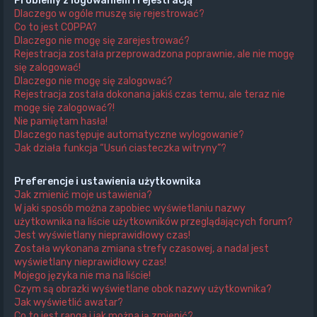
Problemy z logowaniem i rejestracją
Dlaczego w ogóle muszę się rejestrować?
Co to jest COPPA?
Dlaczego nie mogę się zarejestrować?
Rejestracja została przeprowadzona poprawnie, ale nie mogę
się zalogować!
Dlaczego nie mogę się zalogować?
Rejestracja została dokonana jakiś czas temu, ale teraz nie
mogę się zalogować?!
Nie pamiętam hasła!
Dlaczego następuje automatyczne wylogowanie?
Jak działa funkcja “Usuń ciasteczka witryny”?
Preferencje i ustawienia użytkownika
Jak zmienić moje ustawienia?
W jaki sposób można zapobiec wyświetlaniu nazwy
użytkownika na liście użytkowników przeglądających forum?
Jest wyświetlany nieprawidłowy czas!
Została wykonana zmiana strefy czasowej, a nadal jest
wyświetlany nieprawidłowy czas!
Mojego języka nie ma na liście!
Czym są obrazki wyświetlane obok nazwy użytkownika?
Jak wyświetlić awatar?
Co to jest ranga i jak można ją zmienić?