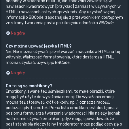
podobny w składni do HTML-a, ale znaczniki zawarte są w
nawiasach kwadratowych [przykład] zamiast w używanych w
HTML-u nawiasach ostrych <przykład>. Aby uzyskać więcej
informacji o BBCode, zapoznaj się z przewodnikiem dostępnym
ze strony tworzenia posta po kliknięciu odnośnika
BBCode
.
Na górę
Czy można używać języka HTML?
Nie. Nie można używać i przetwarzać znaczników HTML na tej
witrynie. Większość formatowania, które dostarcza HTML,
można uzyskać, używając BBCode.
Na górę
Co to są są emotikony?
Emotikony, zwane też uśmieszkami, to małe obrazki, które
mogą być użyte do wyrażania emocji. Do wyrażania emocji
można też stosować krótkie kody, np. :) oznacza radość,
podczas gdy :( smutek. Pełna lista emotikon jest dostępna z
poziomu formularza tworzenia wiadomości. Nie należy jednak
nadmiernie używać emotikon, gdyż mogą spowodować, że
post stanie się nieczytelny i moderator może podjąć decyzję o