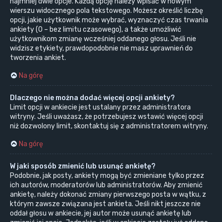
najmniej dwie opcje. Każdą opcję należy wpisać w nowym
wierszu widocznego pola tekstowego. Możesz określić liczbę
opcji, jakie użytkownik może wybrać, wyznaczyć czas trwania
ankiety (0 – bez limitu czasowego), a także umożliwić
użytkownikom zmianę wcześniej oddanego głosu. Jeśli nie
widzisz etykiety, prawdopodobnie nie masz uprawnień do
tworzenia ankiet.
Na górę
Dlaczego nie można dodać więcej opcji ankiety?
Limit opcji w ankiecie jest ustalany przez administratora
witryny. Jeśli uważasz, że potrzebujesz wstawić więcej opcji
niż dozwolony limit, skontaktuj się z administratorem witryny.
Na górę
W jaki sposób zmienić lub usunąć ankietę?
Podobnie, jak posty, ankiety mogą być zmieniane tylko przez
ich autorów, moderatorów lub administratorów. Aby zmienić
ankietę, należy dokonać zmiany pierwszego posta w wątku, z
którym zawsze związana jest ankieta. Jeśli nikt jeszcze nie
oddał głosu w ankiecie, jej autor może usunąć ankietę lub