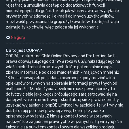
rejestracja umożliwia dostęp do dodatkowych funkcji
niedostępnych dla gości, takich jak własny awatar, wysyłanie
prywatnych wiadomości i e-maili do innych użytkowników,
możliwość przypisania do grup użytkowników itp. Rejestracja
zajmuje tylko chwilę, więc zaleca się jej wykonanie.
Na górę
Co to jest COPPA?
COPPA, to skrót od Child Online Privacy and Protection Act –
prawa obowiązującego od 1998 roku w USA, nakładającego na
właścicieli stron internetowych, które potencjalnie mogą
zbierać informacje od osób małoletnich – mających mniej niż
13 lat – obowiązek posiadania pisemnej zgody rodziców lub
opiekunów prawnych na zbieranie informacji prywatnych od
osób poniżej 13 roku życia. Jeżeli nie masz pewności czy to
dotyczy ciebie jako kogoś próbującego zarejestrować się na
danej witrynie internetowej – skontaktuj się z prawnikiem, by
uzyskać wyjaśnienie. phpBB Limited i właściciele tej witryny nie
dostarczają pomocy prawnej z wyjątkiem przypadku
opisanego w pytaniu „Z kim się kontaktować w sprawach
nadużyć lub zagadnień prawnych związanych z tą witryną?”, a
także nie są punktem kontaktowym dla wszelkiego rodzaju