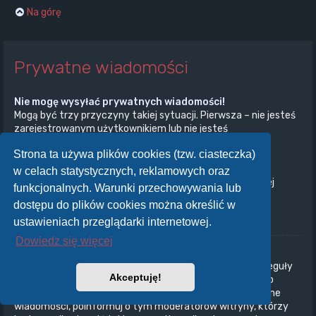
Na górę
Prywatne wiadomości
Nie mogę wysyłać prywatnych wiadomości!
Mogą być trzy przyczyny takiej sytuacji. Pierwsza – nie jesteś
zarejestrowanym użytkownikiem lub nie jesteś
zalogowany/zalogowana. Druga – administrator witryny
Strona ta używa plików cookies (tzw. ciasteczka)
wyłączył przesyłanie prywatnych wiadomości na całej
witrynie. Trzecia – administrator witryny uniemożliwił ci
w celach statystycznych, reklamowych oraz
przesyłanie prywatnych wiadomości. Aby uzyskać więcej
funkcjonalnych. Warunki przechowywania lub
informacji, skontaktuj się z administratorem witryny.
dostępu do plików cookies można określić w
Na górę
ustawieniach przeglądarki internetowej.
Dowiedz się więcej
Otrzymuję niechciane prywatne wiadomości!
W panelu użytkownika możesz, określając odpowiednie reguły
Akceptuję!
ustawić automatyczne usuwanie wiadomości od danego
nadawcy. Jeżeli otrzymujesz od kogoś obraźliwe prywatne
wiadomości, poinformuj o tym moderatorów witryny, którzy