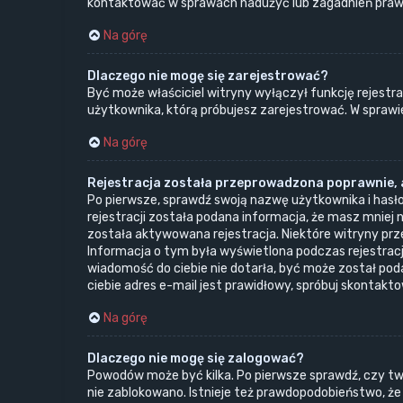
kontaktować w sprawach nadużyć lub zagadnień prawn
Na górę
Dlaczego nie mogę się zarejestrować?
Być może właściciel witryny wyłączył funkcję rejestrac
użytkownika, którą próbujesz zarejestrować. W sprawi
Na górę
Rejestracja została przeprowadzona poprawnie, a
Po pierwsze, sprawdź swoją nazwę użytkownika i hasło
rejestracji została podana informacja, że masz mniej n
została aktywowana rejestracja. Niektóre witryny prz
Informacja o tym była wyświetlona podczas rejestracji
wiadomość do ciebie nie dotarła, być może został po
ciebie adres e-mail jest prawidłowy, spróbuj skontakt
Na górę
Dlaczego nie mogę się zalogować?
Powodów może być kilka. Po pierwsze sprawdź, czy twoj
nie zablokowano. Istnieje też prawdopodobieństwo, że p