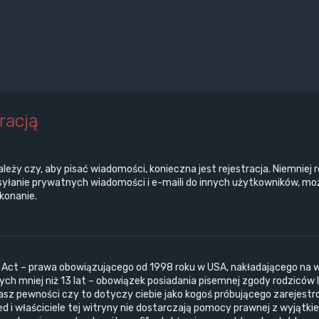
racją
ależy czy, aby pisać wiadomości, konieczna jest rejestracja. Niemniej
ysyłanie prywatnych wiadomości i e-maili do innych użytkowników, moż
ykonanie.
n Act – prawa obowiązującego od 1998 roku w USA, nakładającego na wł
ch mniej niż 13 lat – obowiązek posiadania pisemnej zgody rodziców 
masz pewności czy to dotyczy ciebie jako kogoś próbującego zarejestr
ed i właściciele tej witryny nie dostarczają pomocy prawnej z wyjątk