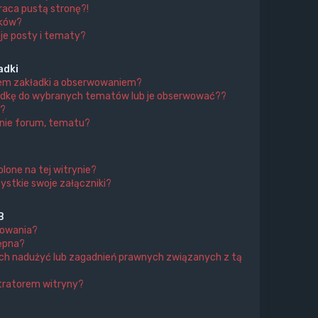
aca pustą stronę?!
ików?
je posty i tematy?
adki
iem zakładki a obserwowaniem?
adkę do wybranych tematów lub je obserwować??
?
nie forum, tematu?
lone na tej witrynie?
ystkie swoje załączniki?
B
mowania?
tępna?
ch nadużyć lub zagadnień prawnych związanych z tą
tratorem witryny?