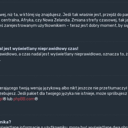
ej, niż ta, w której się znajdujesz. Jeśli tak właśnie jest, przejdź d
centralna, Afryka, czy Nowa Zelandia. Zmiana strefy czasowej, tak j
teś zarejestrowanym użytkownikiem – teraz jest dobry moment, by si
l jest wyświetlany nieprawidłowy czas!
widłowo, a czas nadal jest wyświetlany nieprawidłowo, oznacza to, ż
.
erającego twoją wersję językową albo nikt jeszcze nie przetłumaczył
bujesz. Jeśli pakiet dla twojego języka nie istnieje, może spróbujes
pl
® lub
phpBB.com
®
wnika?
wyświetlane informacje o użytkowniku, mogą być wyświetlane dwa obra