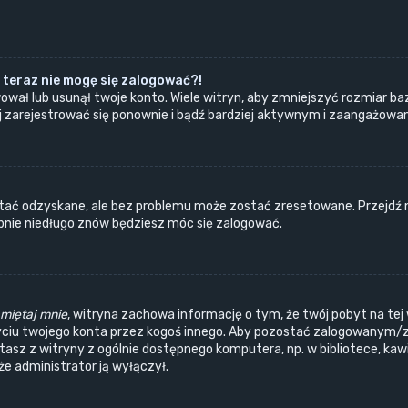
 teraz nie mogę się zalogować?!
ował lub usunął twoje konto. Wiele witryn, aby zmniejszyć rozmiar ba
próbuj zarejestrować się ponownie i bądź bardziej aktywnym i zaangażo
ać odzyskane, ale bez problemu może zostać zresetowane. Przejdź na 
obnie niedługo znów będziesz móc się zalogować.
miętaj mnie
, witryna zachowa informację o tym, że twój pobyt na tej 
yciu twojego konta przez kogoś innego. Aby pozostać zalogowanym/
ystasz z witryny z ogólnie dostępnego komputera, np. w bibliotece, ka
, że administrator ją wyłączył.