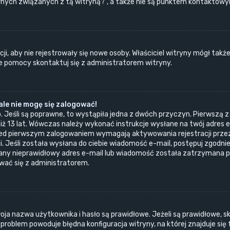
ych związanych z tą witryną?”, a także nie są punktem kontaktowym
ji, aby nie rejestrowały się nowe osoby. Właściciel witryny mógł takż
e pomocy skontaktuj się z administratorem witryny.
le nie mogę się zalogować!
. Jeśli są poprawne, to wystąpiła jedna z dwóch przyczyn. Pierwszą 
iż 13 lat. Wówczas należy wykonać instrukcje wysłane na twój adres e-
ed pierwszym zalogowaniem wymagają aktywowania rejestracji przez o
. Jeśli została wysłana do ciebie wiadomość e-mail, postępuj zgodnie 
dany nieprawidłowy adres e-mail lub wiadomość została zatrzymana p
ować się z administratorem.
a nazwa użytkownika i hasło są prawidłowe. Jeżeli są prawidłowe, skon
roblem powoduje błędna konfiguracja witryny, na której znajduje się 