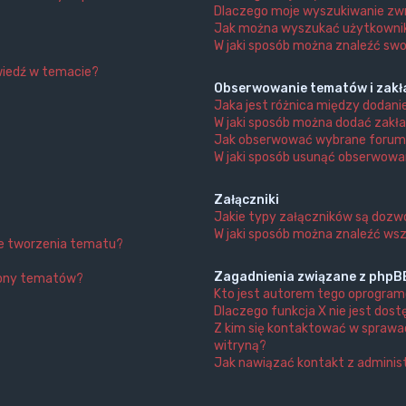
Dlaczego moje wyszukiwanie zwr
Jak można wyszukać użytkown
W jaki sposób można znaleźć swo
wiedź w temacie?
Obserwowanie tematów i zakł
Jaka jest różnica między dodan
W jaki sposób można dodać zakł
Jak obserwować wybrane forum
W jaki sposób usunąć obserwowa
Załączniki
Jakie typy załączników są dozwo
W jaki sposób można znaleźć wsz
nie tworzenia tematu?
Zagadnienia związane z phpB
trony tematów?
Kto jest autorem tego oprogra
Dlaczego funkcja X nie jest dos
Z kim się kontaktować w sprawa
witryną?
Jak nawiązać kontakt z adminis