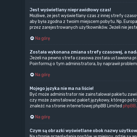
Jest wyświetlany nieprawidłowy czas!
Możliwe, że jest wyświetlany czas z innej strefy czasow
aby była zgodna z twoim miejscem pobytu. Np. Europa 
przez zarejestrowanych użytkowników. Jeżeli nie jes
Na górę
Została wykonana zmiana strefy czasowej, a nada
Jeżeli na pewno strefa czasowa została ustawiona pra
Poinformuj o tym administratora, by naprawił problem
Na górę
Mojego języka nie ma na liście!
Być może administrator nie zainstalował pakietu zawi
czy może zainstalować pakiet językowy, którego potrze
znaleźć na stronie internetowej phpBB Limited
phpBB.
Na górę
Czym są obrazki wyświetlane obok nazwy użytko
Na stronie przeglądania postów, w miejscu, gdzie są 