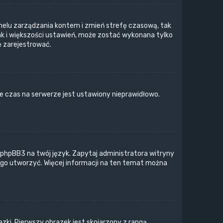
o panelu zarządzania kontem i zmień strefę czasową, tak
ak i większości ustawień, może zostać wykonana tylko
ę zarejestrować.
e czas na serwerze jest ustawiony nieprawidłowo.
 phpBB3 na twój język. Zapytaj administratora witryny
z go utworzyć. Więcej informacji na ten temat można
zki. Pierwszy obrazek jest skojarzony z rangą