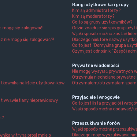
Rangi użytkownika i grupy
Kim są administratorzy?
Kim są moderatorzy?
Co to są grupy użytkowników?
ie mogę się zalogować!
Gdzie znajduje się spis grup uży
W jaki sposób można zostać lide
az nie mogę się zalogować?!
Dlaczego niektóre nazwy użytko
Co to jest “Domyślna grupa użyt
Czym jest odnośnik “Zespół admi
Prywatne wiadomości
Nie mogę wysyłać prywatnych w
Otrzymuję niechciane prywatne
tkownika na liście użytkowników
Otrzymałem/otrzymałam spam lub
Przyjaciele i wrogowie
st wyświetlany nieprawidłowy
Co to jest lista przyjaciół i wrog
W jaki sposób można dodawać/us
a?
Przeszukiwanie forów
W jaki sposób można przeszukiw
Dlaczego moje wyszukiwanie ni
nika witryna prosi mnie o