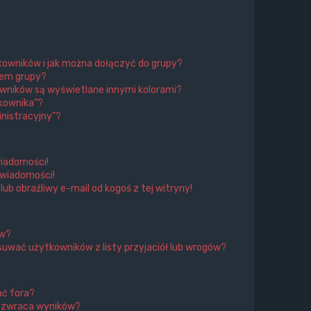
tkowników i jak można dołączyć do grupy?
rem grupy?
wników są wyświetlane innymi kolorami?
kownika”?
nistracyjny”?
iadomości!
 wiadomości!
 obraźliwy e-mail od kogoś z tej witryny!
ów?
uwać użytkowników z listy przyjaciół lub wrogów?
ać fora?
e zwraca wyników?