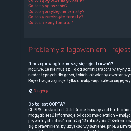
Co to są ogłoszenia globalne?
Co to są ogłoszenia?
Co to są przyklejone tematy?
Co to są zamknięte tematy?
Co to są ikony tematu?
Problemy z logowaniem i rejest
Dlaczego w ogóle muszę się rejestrować?
Możliwe, że nie musisz. To od administratora witryny z
niedostępnych dla gości, takich jak własny awatar, w
Rejestracja zajmuje tylko chwilę, więc zaleca się jej w
Na górę
Co to jest COPPA?
COPPA, to skrót od Child Online Privacy and Protectio
mogą zbierać informacje od osób małoletnich – mający
prywatnych od osób poniżej 13 roku życia. Jeżeli nie 
się z prawnikiem, by uzyskać wyjaśnienie. phpBB Limit