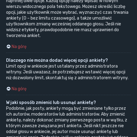
najmniej dwie opcje. Każdą opcję należy wpisać w nowym
wierszu widocznego pola tekstowego. Możesz określić liczbę
opcji, jakie użytkownik może wybrać, wyznaczyć czas trwania
ankiety (0 – bez limitu czasowego), a także umożliwić
użytkownikom zmianę wcześniej oddanego głosu. Jeśli nie
widzisz etykiety, prawdopodobnie nie masz uprawnień do
tworzenia ankiet.
Na górę
Dlaczego nie można dodać więcej opcji ankiety?
Limit opcji w ankiecie jest ustalany przez administratora
witryny. Jeśli uważasz, że potrzebujesz wstawić więcej opcji
niż dozwolony limit, skontaktuj się z administratorem witryny.
Na górę
W jaki sposób zmienić lub usunąć ankietę?
Podobnie, jak posty, ankiety mogą być zmieniane tylko przez
ich autorów, moderatorów lub administratorów. Aby zmienić
ankietę, należy dokonać zmiany pierwszego posta w wątku, z
którym zawsze związana jest ankieta. Jeśli nikt jeszcze nie
oddał głosu w ankiecie, jej autor może usunąć ankietę lub