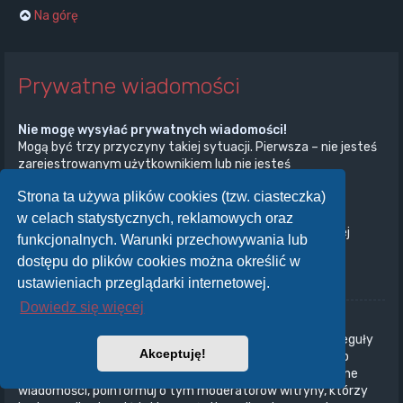
Na górę
Prywatne wiadomości
Nie mogę wysyłać prywatnych wiadomości!
Mogą być trzy przyczyny takiej sytuacji. Pierwsza – nie jesteś
zarejestrowanym użytkownikiem lub nie jesteś
zalogowany/zalogowana. Druga – administrator witryny
Strona ta używa plików cookies (tzw. ciasteczka)
wyłączył przesyłanie prywatnych wiadomości na całej
witrynie. Trzecia – administrator witryny uniemożliwił ci
w celach statystycznych, reklamowych oraz
przesyłanie prywatnych wiadomości. Aby uzyskać więcej
funkcjonalnych. Warunki przechowywania lub
informacji, skontaktuj się z administratorem witryny.
dostępu do plików cookies można określić w
Na górę
ustawieniach przeglądarki internetowej.
Dowiedz się więcej
Otrzymuję niechciane prywatne wiadomości!
W panelu użytkownika możesz, określając odpowiednie reguły
Akceptuję!
ustawić automatyczne usuwanie wiadomości od danego
nadawcy. Jeżeli otrzymujesz od kogoś obraźliwe prywatne
wiadomości, poinformuj o tym moderatorów witryny, którzy