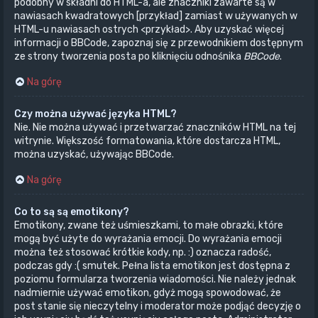
podobny w składni do HTML-a, ale znaczniki zawarte są w
nawiasach kwadratowych [przykład] zamiast w używanych w
HTML-u nawiasach ostrych <przykład>. Aby uzyskać więcej
informacji o BBCode, zapoznaj się z przewodnikiem dostępnym
ze strony tworzenia posta po kliknięciu odnośnika
BBCode
.
Na górę
Czy można używać języka HTML?
Nie. Nie można używać i przetwarzać znaczników HTML na tej
witrynie. Większość formatowania, które dostarcza HTML,
można uzyskać, używając BBCode.
Na górę
Co to są są emotikony?
Emotikony, zwane też uśmieszkami, to małe obrazki, które
mogą być użyte do wyrażania emocji. Do wyrażania emocji
można też stosować krótkie kody, np. :) oznacza radość,
podczas gdy :( smutek. Pełna lista emotikon jest dostępna z
poziomu formularza tworzenia wiadomości. Nie należy jednak
nadmiernie używać emotikon, gdyż mogą spowodować, że
post stanie się nieczytelny i moderator może podjąć decyzję o