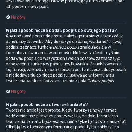
użytkownicy nie mogą usuwać postów, gdy ktoś zamieścił pod
ich postem nowy post.
Na górę
W jaki sposób można dodać podpis do swojego posta?
Aby dodawać podpis do posta, należy go najpierw utworzyć w
panelu użytkownika. Aby dołączyć do danej wiadomości swój
podpis, zaznacz funkcję
Dołącz podpis
znajdującą się w
formularzu tworzenia wiadomości. Możesz także domyślnie
dodawać podpis do wszystkich swoich postów, zaznaczając
odpowiednią funkcję w panelu użytkownika. Po uaktywnieniu
tej funkcji, za każdym razem pisząc post, możesz zdecydować
o niedodawaniu do niego podpisu, usuwając w formularzu
tworzenia wiadomości zaznaczenie z pola
Dołącz podpis
.
Na górę
W jaki sposób można utworzyć ankietę?
Tworzenie ankiet jest proste. Kiedy tworzysz nowy temat
bądź zmieniasz pierwszy post w wątku, na dole formularza
tworzenia tematu będziesz widzieć etykietę “Utwórz ankietę”.
Kliknij ją i w otworzonym formularzu podaj tytuł ankiety i co