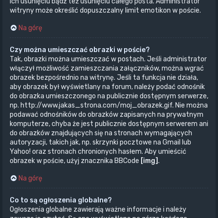
ich usunięciu bądź też usunięciu całego posta. Administrator
witryny może określić dopuszczalny limit emotikon w poście.
Na górę
Czy można umieszczać obrazki w poście?
Tak, obrazki można umieszczać w postach. Jeśli administrator
włączył możliwość zamieszczania załączników, można wgrać
obrazek bezpośrednio na witrynę. Jeśli ta funkcja nie działa,
aby obrazek był wyświetlany na forum, należy podać odnośnik
do obrazka umieszczonego na publicznie dostępnym serwerze,
np. http://www.jakas_strona.com/moj_obrazek.gif. Nie można
podawać odnośników do obrazków zapisanych na prywatnym
komputerze, chyba że jest publicznie dostępnym serwerem ani
do obrazków znajdujących się na stronach wymagających
autoryzacji, takich jak, np. skrzynki pocztowe na Gmail lub
Yahoo! oraz stronach chronionych hasłem. Aby umieścić
obrazek w poście, użyj znacznika BBCode
[img]
.
Na górę
Co to są ogłoszenia globalne?
Ogłoszenia globalne zawierają ważne informacje i należy