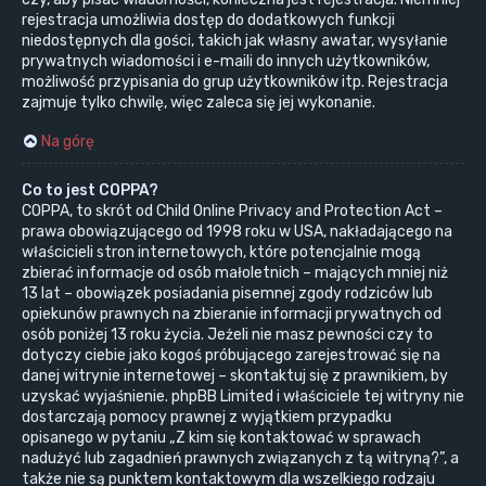
rejestracja umożliwia dostęp do dodatkowych funkcji
niedostępnych dla gości, takich jak własny awatar, wysyłanie
prywatnych wiadomości i e-maili do innych użytkowników,
możliwość przypisania do grup użytkowników itp. Rejestracja
zajmuje tylko chwilę, więc zaleca się jej wykonanie.
Na górę
Co to jest COPPA?
COPPA, to skrót od Child Online Privacy and Protection Act –
prawa obowiązującego od 1998 roku w USA, nakładającego na
właścicieli stron internetowych, które potencjalnie mogą
zbierać informacje od osób małoletnich – mających mniej niż
13 lat – obowiązek posiadania pisemnej zgody rodziców lub
opiekunów prawnych na zbieranie informacji prywatnych od
osób poniżej 13 roku życia. Jeżeli nie masz pewności czy to
dotyczy ciebie jako kogoś próbującego zarejestrować się na
danej witrynie internetowej – skontaktuj się z prawnikiem, by
uzyskać wyjaśnienie. phpBB Limited i właściciele tej witryny nie
dostarczają pomocy prawnej z wyjątkiem przypadku
opisanego w pytaniu „Z kim się kontaktować w sprawach
nadużyć lub zagadnień prawnych związanych z tą witryną?”, a
także nie są punktem kontaktowym dla wszelkiego rodzaju