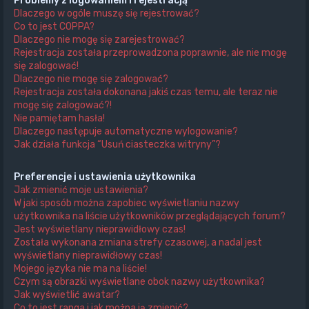
Problemy z logowaniem i rejestracją
Dlaczego w ogóle muszę się rejestrować?
Co to jest COPPA?
Dlaczego nie mogę się zarejestrować?
Rejestracja została przeprowadzona poprawnie, ale nie mogę
się zalogować!
Dlaczego nie mogę się zalogować?
Rejestracja została dokonana jakiś czas temu, ale teraz nie
mogę się zalogować?!
Nie pamiętam hasła!
Dlaczego następuje automatyczne wylogowanie?
Jak działa funkcja “Usuń ciasteczka witryny”?
Preferencje i ustawienia użytkownika
Jak zmienić moje ustawienia?
W jaki sposób można zapobiec wyświetlaniu nazwy
użytkownika na liście użytkowników przeglądających forum?
Jest wyświetlany nieprawidłowy czas!
Została wykonana zmiana strefy czasowej, a nadal jest
wyświetlany nieprawidłowy czas!
Mojego języka nie ma na liście!
Czym są obrazki wyświetlane obok nazwy użytkownika?
Jak wyświetlić awatar?
Co to jest ranga i jak można ją zmienić?