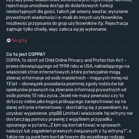
rejestracja umożliwia dostęp do dodatkowych funkcji
niedostępnych dla gości, takich jak własny awatar, wysyłanie
prywatnych wiadomości i e-maili do innych użytkowników,
możliwość przypisania do grup użytkowników itp. Rejestracja
zajmuje tylko chwilę, więc zaleca się jej wykonanie.
Na górę
Co to jest COPPA?
COPPA, to skrót od Child Online Privacy and Protection Act –
prawa obowiązującego od 1998 roku w USA, nakładającego na
właścicieli stron internetowych, które potencjalnie mogą
zbierać informacje od osób małoletnich – mających mniej niż
13 lat – obowiązek posiadania pisemnej zgody rodziców lub
opiekunów prawnych na zbieranie informacji prywatnych od
osób poniżej 13 roku życia. Jeżeli nie masz pewności czy to
dotyczy ciebie jako kogoś próbującego zarejestrować się na
danej witrynie internetowej – skontaktuj się z prawnikiem, by
uzyskać wyjaśnienie. phpBB Limited i właściciele tej witryny nie
dostarczają pomocy prawnej z wyjątkiem przypadku
opisanego w pytaniu „Z kim się kontaktować w sprawach
nadużyć lub zagadnień prawnych związanych z tą witryną?”, a
także nie są punktem kontaktowym dla wszelkiego rodzaju