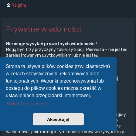
Na górę
Prywatne wiadomości
Nie mogę wysyłać prywatnych wiadomości!
Mogą być trzy przyczyny takiej sytuacji. Pierwsza – nie jesteś
zarejestrowanym użytkownikiem lub nie jesteś
zalogowany/zalogowana. Druga – administrator witryny
Strona ta używa plików cookies (tzw. ciasteczka)
wyłączył przesyłanie prywatnych wiadomości na całej
witrynie. Trzecia – administrator witryny uniemożliwił ci
w celach statystycznych, reklamowych oraz
przesyłanie prywatnych wiadomości. Aby uzyskać więcej
funkcjonalnych. Warunki przechowywania lub
informacji, skontaktuj się z administratorem witryny.
dostępu do plików cookies można określić w
Na górę
ustawieniach przeglądarki internetowej.
Dowiedz się więcej
Otrzymuję niechciane prywatne wiadomości!
W panelu użytkownika możesz, określając odpowiednie reguły
Akceptuję!
ustawić automatyczne usuwanie wiadomości od danego
nadawcy. Jeżeli otrzymujesz od kogoś obraźliwe prywatne
wiadomości, poinformuj o tym moderatorów witryny, którzy