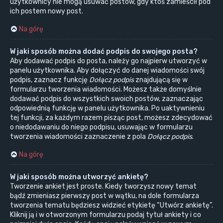
użytkownicy nie mogą usuwać postów, gdy ktoś zamieścił pod
ich postem nowy post.
Na górę
W jaki sposób można dodać podpis do swojego posta?
Aby dodawać podpis do posta, należy go najpierw utworzyć w
panelu użytkownika. Aby dołączyć do danej wiadomości swój
podpis, zaznacz funkcję
Dołącz podpis
znajdującą się w
formularzu tworzenia wiadomości. Możesz także domyślnie
dodawać podpis do wszystkich swoich postów, zaznaczając
odpowiednią funkcję w panelu użytkownika. Po uaktywnieniu
tej funkcji, za każdym razem pisząc post, możesz zdecydować
o niedodawaniu do niego podpisu, usuwając w formularzu
tworzenia wiadomości zaznaczenie z pola
Dołącz podpis
.
Na górę
W jaki sposób można utworzyć ankietę?
Tworzenie ankiet jest proste. Kiedy tworzysz nowy temat
bądź zmieniasz pierwszy post w wątku, na dole formularza
tworzenia tematu będziesz widzieć etykietę “Utwórz ankietę”.
Kliknij ją i w otworzonym formularzu podaj tytuł ankiety i co