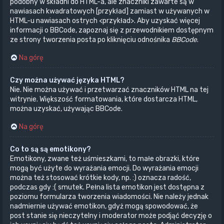
podobny w składni do HTML-a, ale znaczniki zawarte są w
nawiasach kwadratowych [przykład] zamiast w używanych w
HTML-u nawiasach ostrych <przykład>. Aby uzyskać więcej
informacji o BBCode, zapoznaj się z przewodnikiem dostępnym
ze strony tworzenia posta po kliknięciu odnośnika
BBCode
.
Na górę
Czy można używać języka HTML?
Nie. Nie można używać i przetwarzać znaczników HTML na tej
witrynie. Większość formatowania, które dostarcza HTML,
można uzyskać, używając BBCode.
Na górę
Co to są są emotikony?
Emotikony, zwane też uśmieszkami, to małe obrazki, które
mogą być użyte do wyrażania emocji. Do wyrażania emocji
można też stosować krótkie kody, np. :) oznacza radość,
podczas gdy :( smutek. Pełna lista emotikon jest dostępna z
poziomu formularza tworzenia wiadomości. Nie należy jednak
nadmiernie używać emotikon, gdyż mogą spowodować, że
post stanie się nieczytelny i moderator może podjąć decyzję o