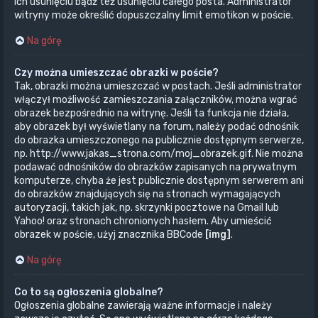
ich usunięciu bądź też usunięciu całego posta. Administrator
witryny może określić dopuszczalny limit emotikon w poście.
Na górę
Czy można umieszczać obrazki w poście?
Tak, obrazki można umieszczać w postach. Jeśli administrator
włączył możliwość zamieszczania załączników, można wgrać
obrazek bezpośrednio na witrynę. Jeśli ta funkcja nie działa,
aby obrazek był wyświetlany na forum, należy podać odnośnik
do obrazka umieszczonego na publicznie dostępnym serwerze,
np. http://www.jakas_strona.com/moj_obrazek.gif. Nie można
podawać odnośników do obrazków zapisanych na prywatnym
komputerze, chyba że jest publicznie dostępnym serwerem ani
do obrazków znajdujących się na stronach wymagających
autoryzacji, takich jak, np. skrzynki pocztowe na Gmail lub
Yahoo! oraz stronach chronionych hasłem. Aby umieścić
obrazek w poście, użyj znacznika BBCode
[img]
.
Na górę
Co to są ogłoszenia globalne?
Ogłoszenia globalne zawierają ważne informacje i należy