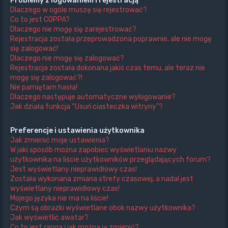
Problemy z logowaniem i rejestracją
Dlaczego w ogóle muszę się rejestrować?
Co to jest COPPA?
Dlaczego nie mogę się zarejestrować?
Rejestracja została przeprowadzona poprawnie, ale nie mogę
się zalogować!
Dlaczego nie mogę się zalogować?
Rejestracja została dokonana jakiś czas temu, ale teraz nie
mogę się zalogować?!
Nie pamiętam hasła!
Dlaczego następuje automatyczne wylogowanie?
Jak działa funkcja “Usuń ciasteczka witryny”?
Preferencje i ustawienia użytkownika
Jak zmienić moje ustawienia?
W jaki sposób można zapobiec wyświetlaniu nazwy
użytkownika na liście użytkowników przeglądających forum?
Jest wyświetlany nieprawidłowy czas!
Została wykonana zmiana strefy czasowej, a nadal jest
wyświetlany nieprawidłowy czas!
Mojego języka nie ma na liście!
Czym są obrazki wyświetlane obok nazwy użytkownika?
Jak wyświetlić awatar?
Co to jest ranga i jak można ją zmienić?