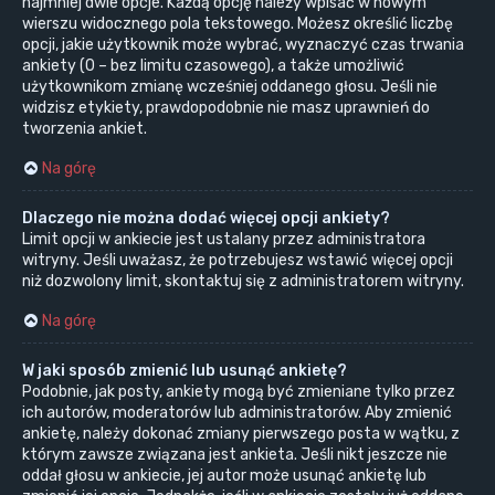
najmniej dwie opcje. Każdą opcję należy wpisać w nowym
wierszu widocznego pola tekstowego. Możesz określić liczbę
opcji, jakie użytkownik może wybrać, wyznaczyć czas trwania
ankiety (0 – bez limitu czasowego), a także umożliwić
użytkownikom zmianę wcześniej oddanego głosu. Jeśli nie
widzisz etykiety, prawdopodobnie nie masz uprawnień do
tworzenia ankiet.
Na górę
Dlaczego nie można dodać więcej opcji ankiety?
Limit opcji w ankiecie jest ustalany przez administratora
witryny. Jeśli uważasz, że potrzebujesz wstawić więcej opcji
niż dozwolony limit, skontaktuj się z administratorem witryny.
Na górę
W jaki sposób zmienić lub usunąć ankietę?
Podobnie, jak posty, ankiety mogą być zmieniane tylko przez
ich autorów, moderatorów lub administratorów. Aby zmienić
ankietę, należy dokonać zmiany pierwszego posta w wątku, z
którym zawsze związana jest ankieta. Jeśli nikt jeszcze nie
oddał głosu w ankiecie, jej autor może usunąć ankietę lub