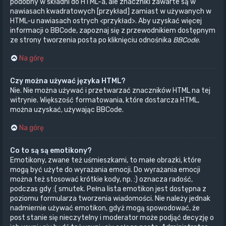
podobny w składni do HTML-a, ale znaczniki zawarte są w
nawiasach kwadratowych [przykład] zamiast w używanych w
HTML-u nawiasach ostrych <przykład>. Aby uzyskać więcej
informacji o BBCode, zapoznaj się z przewodnikiem dostępnym
ze strony tworzenia posta po kliknięciu odnośnika
BBCode
.
Na górę
Czy można używać języka HTML?
Nie. Nie można używać i przetwarzać znaczników HTML na tej
witrynie. Większość formatowania, które dostarcza HTML,
można uzyskać, używając BBCode.
Na górę
Co to są są emotikony?
Emotikony, zwane też uśmieszkami, to małe obrazki, które
mogą być użyte do wyrażania emocji. Do wyrażania emocji
można też stosować krótkie kody, np. :) oznacza radość,
podczas gdy :( smutek. Pełna lista emotikon jest dostępna z
poziomu formularza tworzenia wiadomości. Nie należy jednak
nadmiernie używać emotikon, gdyż mogą spowodować, że
post stanie się nieczytelny i moderator może podjąć decyzję o