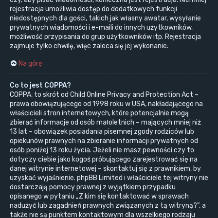
rejestracja umożliwia dostęp do dodatkowych funkcji
niedostępnych dla gości, takich jak własny awatar, wysyłanie
prywatnych wiadomości i e-maili do innych użytkowników,
możliwość przypisania do grup użytkowników itp. Rejestracja
zajmuje tylko chwilę, więc zaleca się jej wykonanie.
Na górę
Co to jest COPPA?
COPPA, to skrót od Child Online Privacy and Protection Act –
prawa obowiązującego od 1998 roku w USA, nakładającego na
właścicieli stron internetowych, które potencjalnie mogą
zbierać informacje od osób małoletnich – mających mniej niż
13 lat – obowiązek posiadania pisemnej zgody rodziców lub
opiekunów prawnych na zbieranie informacji prywatnych od
osób poniżej 13 roku życia. Jeżeli nie masz pewności czy to
dotyczy ciebie jako kogoś próbującego zarejestrować się na
danej witrynie internetowej – skontaktuj się z prawnikiem, by
uzyskać wyjaśnienie. phpBB Limited i właściciele tej witryny nie
dostarczają pomocy prawnej z wyjątkiem przypadku
opisanego w pytaniu „Z kim się kontaktować w sprawach
nadużyć lub zagadnień prawnych związanych z tą witryną?”, a
także nie są punktem kontaktowym dla wszelkiego rodzaju