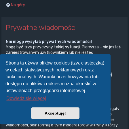
Na górę
Prywatne wiadomości
Nie mogę wysyłać prywatnych wiadomości!
Mogą być trzy przyczyny takiej sytuacji. Pierwsza – nie jesteś
zarejestrowanym użytkownikiem lub nie jesteś
zalogowany/zalogowana. Druga – administrator witryny
Strona ta używa plików cookies (tzw. ciasteczka)
wyłączył przesyłanie prywatnych wiadomości na całej
witrynie. Trzecia – administrator witryny uniemożliwił ci
w celach statystycznych, reklamowych oraz
przesyłanie prywatnych wiadomości. Aby uzyskać więcej
funkcjonalnych. Warunki przechowywania lub
informacji, skontaktuj się z administratorem witryny.
dostępu do plików cookies można określić w
Na górę
ustawieniach przeglądarki internetowej.
Dowiedz się więcej
Otrzymuję niechciane prywatne wiadomości!
W panelu użytkownika możesz, określając odpowiednie reguły
Akceptuję!
ustawić automatyczne usuwanie wiadomości od danego
nadawcy. Jeżeli otrzymujesz od kogoś obraźliwe prywatne
wiadomości, poinformuj o tym moderatorów witryny, którzy