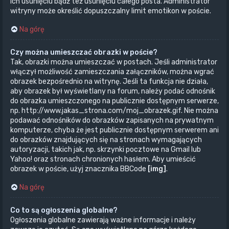
ich usunięciu bądź też usunięciu całego posta. Administrator
witryny może określić dopuszczalny limit emotikon w poście.
Na górę
Czy można umieszczać obrazki w poście?
Tak, obrazki można umieszczać w postach. Jeśli administrator
włączył możliwość zamieszczania załączników, można wgrać
obrazek bezpośrednio na witrynę. Jeśli ta funkcja nie działa,
aby obrazek był wyświetlany na forum, należy podać odnośnik
do obrazka umieszczonego na publicznie dostępnym serwerze,
np. http://www.jakas_strona.com/moj_obrazek.gif. Nie można
podawać odnośników do obrazków zapisanych na prywatnym
komputerze, chyba że jest publicznie dostępnym serwerem ani
do obrazków znajdujących się na stronach wymagających
autoryzacji, takich jak, np. skrzynki pocztowe na Gmail lub
Yahoo! oraz stronach chronionych hasłem. Aby umieścić
obrazek w poście, użyj znacznika BBCode
[img]
.
Na górę
Co to są ogłoszenia globalne?
Ogłoszenia globalne zawierają ważne informacje i należy