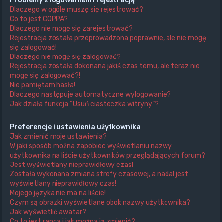
Problemy z logowaniem i rejestracją
Dlaczego w ogóle muszę się rejestrować?
Co to jest COPPA?
Dlaczego nie mogę się zarejestrować?
Rejestracja została przeprowadzona poprawnie, ale nie mogę
się zalogować!
Dlaczego nie mogę się zalogować?
Rejestracja została dokonana jakiś czas temu, ale teraz nie
mogę się zalogować?!
Nie pamiętam hasła!
Dlaczego następuje automatyczne wylogowanie?
Jak działa funkcja “Usuń ciasteczka witryny”?
Preferencje i ustawienia użytkownika
Jak zmienić moje ustawienia?
W jaki sposób można zapobiec wyświetlaniu nazwy
użytkownika na liście użytkowników przeglądających forum?
Jest wyświetlany nieprawidłowy czas!
Została wykonana zmiana strefy czasowej, a nadal jest
wyświetlany nieprawidłowy czas!
Mojego języka nie ma na liście!
Czym są obrazki wyświetlane obok nazwy użytkownika?
Jak wyświetlić awatar?
Co to jest ranga i jak można ją zmienić?