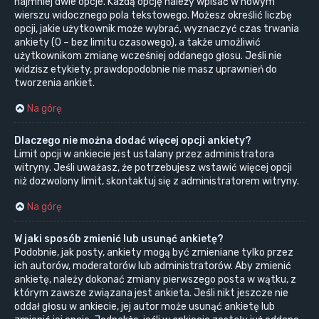
najmniej dwie opcje. Każdą opcję należy wpisać w nowym
wierszu widocznego pola tekstowego. Możesz określić liczbę
opcji, jakie użytkownik może wybrać, wyznaczyć czas trwania
ankiety (0 – bez limitu czasowego), a także umożliwić
użytkownikom zmianę wcześniej oddanego głosu. Jeśli nie
widzisz etykiety, prawdopodobnie nie masz uprawnień do
tworzenia ankiet.
Na górę
Dlaczego nie można dodać więcej opcji ankiety?
Limit opcji w ankiecie jest ustalany przez administratora
witryny. Jeśli uważasz, że potrzebujesz wstawić więcej opcji
niż dozwolony limit, skontaktuj się z administratorem witryny.
Na górę
W jaki sposób zmienić lub usunąć ankietę?
Podobnie, jak posty, ankiety mogą być zmieniane tylko przez
ich autorów, moderatorów lub administratorów. Aby zmienić
ankietę, należy dokonać zmiany pierwszego posta w wątku, z
którym zawsze związana jest ankieta. Jeśli nikt jeszcze nie
oddał głosu w ankiecie, jej autor może usunąć ankietę lub