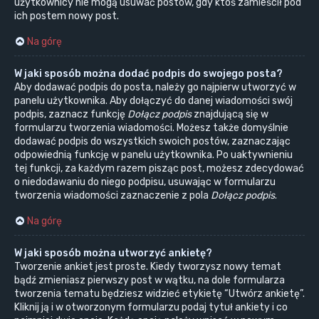
użytkownicy nie mogą usuwać postów, gdy ktoś zamieścił pod
ich postem nowy post.
Na górę
W jaki sposób można dodać podpis do swojego posta?
Aby dodawać podpis do posta, należy go najpierw utworzyć w
panelu użytkownika. Aby dołączyć do danej wiadomości swój
podpis, zaznacz funkcję
Dołącz podpis
znajdującą się w
formularzu tworzenia wiadomości. Możesz także domyślnie
dodawać podpis do wszystkich swoich postów, zaznaczając
odpowiednią funkcję w panelu użytkownika. Po uaktywnieniu
tej funkcji, za każdym razem pisząc post, możesz zdecydować
o niedodawaniu do niego podpisu, usuwając w formularzu
tworzenia wiadomości zaznaczenie z pola
Dołącz podpis
.
Na górę
W jaki sposób można utworzyć ankietę?
Tworzenie ankiet jest proste. Kiedy tworzysz nowy temat
bądź zmieniasz pierwszy post w wątku, na dole formularza
tworzenia tematu będziesz widzieć etykietę “Utwórz ankietę”.
Kliknij ją i w otworzonym formularzu podaj tytuł ankiety i co